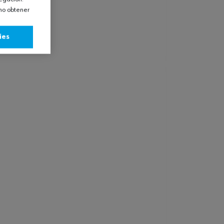
omo obtener
ies