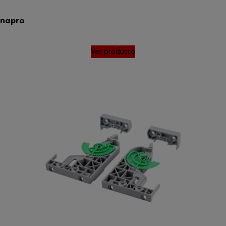
ynapro
Ver producto