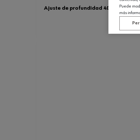
Puede modif
Ajuste de profundidad 4D
más inform
Per