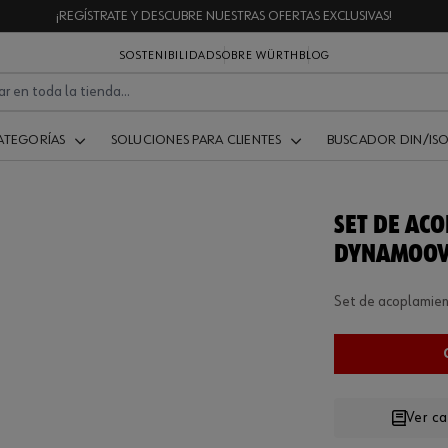
¡REGÍSTRATE Y DESCUBRE NUESTRAS OFERTAS EXCLUSIVAS!
SOSTENIBILIDAD
SOBRE WÜRTH
BLOG
ATEGORÍAS
SOLUCIONES PARA CLIENTES
BUSCADOR DIN/IS
SET DE AC
DYNAMOOV
Set de acoplamien
Ver c