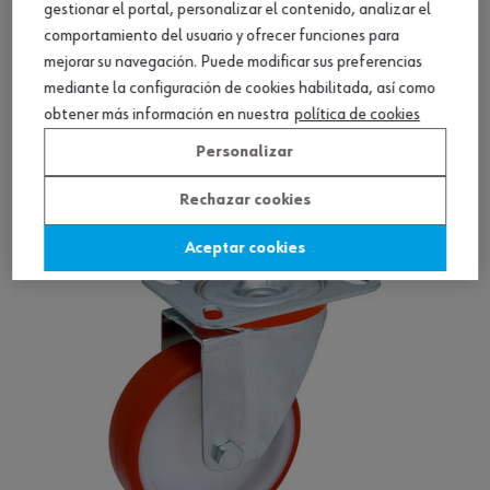
gestionar el portal, personalizar el contenido, analizar el
comportamiento del usuario y ofrecer funciones para
mejorar su navegación. Puede modificar sus preferencias
Rueda de goma Con soporte
mediante la configuración de cookies habilitada, así como
fijo&lt;br/&gt;&lt;br/&gt;
obtener más información en nuestra
política de cookies
Ver producto
Personalizar
Rechazar cookies
Aceptar cookies