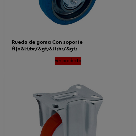
Rueda de goma Con soporte
fijo&lt;br/&gt;&lt;br/&gt;
Ver producto