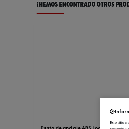
¡HEMOS ENCONTRADO OTROS PROD
Infor
Este sitio 
Punto de anclaje ABS Lock X, fijación
contenido, 