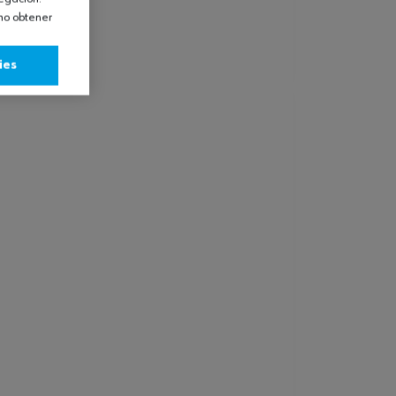
omo obtener
ies