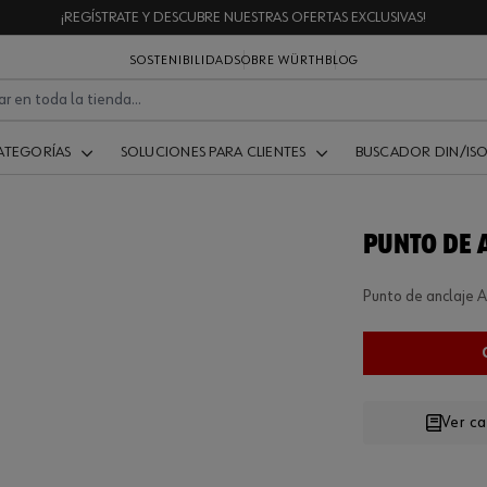
¡REGÍSTRATE Y DESCUBRE NUESTRAS OFERTAS EXCLUSIVAS!
SOSTENIBILIDAD
SOBRE WÜRTH
BLOG
ATEGORÍAS
SOLUCIONES PARA CLIENTES
BUSCADOR DIN/IS
PUNTO DE 
Punto de anclaje A
Ver c