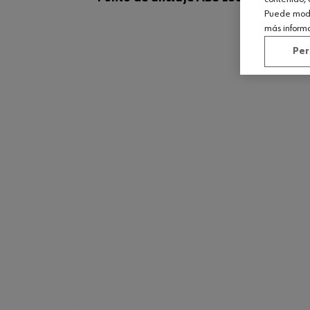
Puede modif
más inform
Per