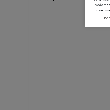
Puede modif
más inform
Per