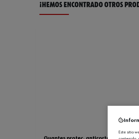
¡HEMOS ENCONTRADO OTROS PROD
Infor
Este sitio 
Guantes protec. anticorte SOFTFLEX 
contenido, 