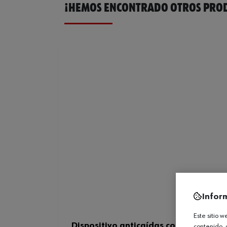
¡HEMOS ENCONTRADO OTROS PROD
Infor
Este sitio 
Dispositivo anticaídas con cinta W10
contenido, 