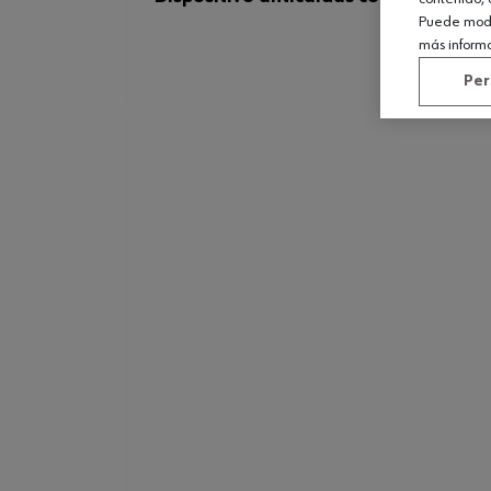
Puede modif
más inform
Per