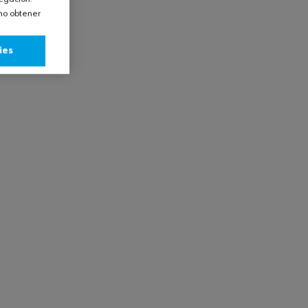
omo obtener
ies