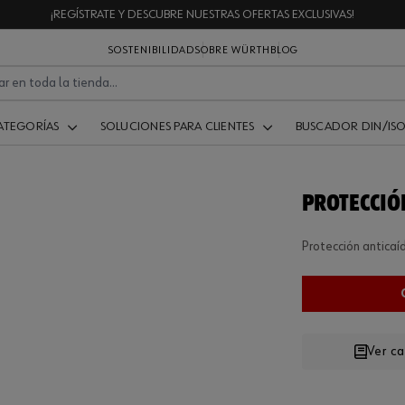
¡REGÍSTRATE Y DESCUBRE NUESTRAS OFERTAS EXCLUSIVAS!
SOSTENIBILIDAD
SOBRE WÜRTH
BLOG
ATEGORÍAS
SOLUCIONES PARA CLIENTES
BUSCADOR DIN/IS
PROTECCIÓ
Protección antica
Ver c