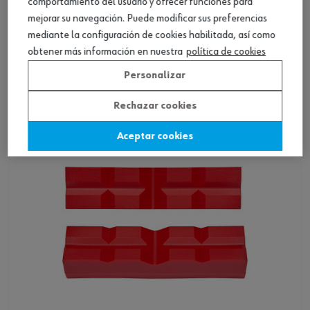
comportamiento del usuario y ofrecer funciones para
mejorar su navegación. Puede modificar sus preferencias
Mordazas de protección de fibra
mediante la configuración de cookies habilitada, así como
obtener más información en nuestra
política de cookies
Ver producto
Personalizar
Rechazar cookies
Aceptar cookies