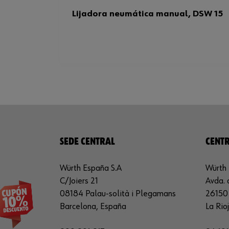
Lijadora neumática manual, DSW 15
SEDE CENTRAL
CENTR
Würth España S.A
Würth 
C/Joiers 21
Avda. 
08184 Palau-solità i Plegamans
26150 
Barcelona, España
La Rio