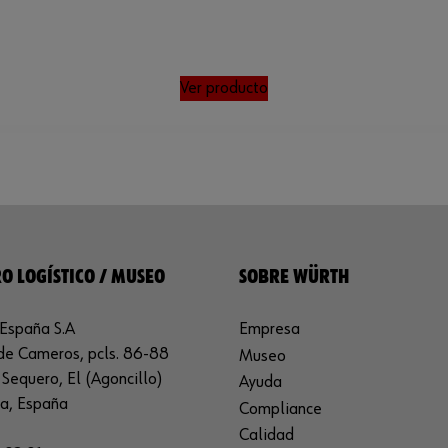
Ver producto
O LOGÍSTICO / MUSEO
SOBRE WÜRTH
España S.A
Empresa
de Cameros, pcls. 86-88
Museo
Sequero, El (Agoncillo)
Ayuda
ja, España
Compliance
Calidad