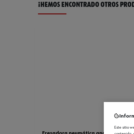
¡HEMOS ENCONTRADO OTROS PROD
Infor
Este sitio 
Fresadora neumática angular, DSW 
contenido, 