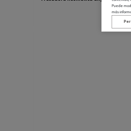
Puede modif
más inform
Per