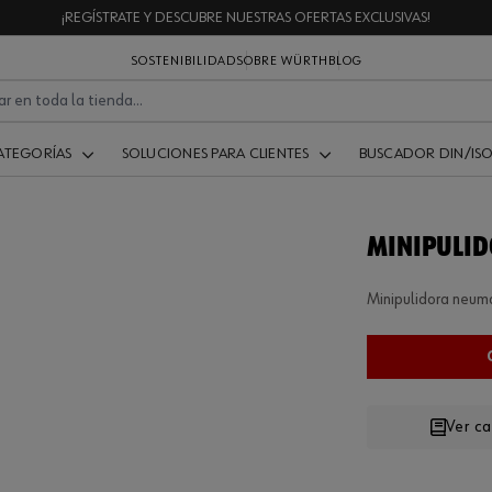
¡REGÍSTRATE Y DESCUBRE NUESTRAS OFERTAS EXCLUSIVAS!
SOSTENIBILIDAD
SOBRE WÜRTH
BLOG
ATEGORÍAS
SOLUCIONES PARA CLIENTES
BUSCADOR DIN/IS
MINIPULID
Minipulidora neum
Ver c