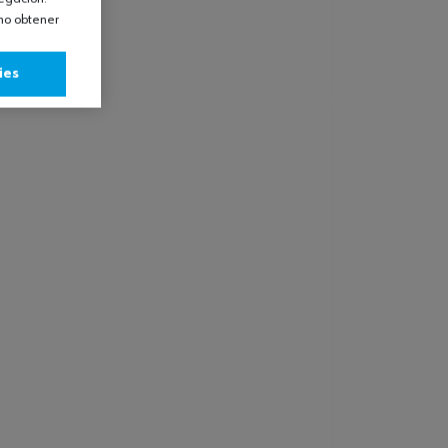
omo obtener
ies