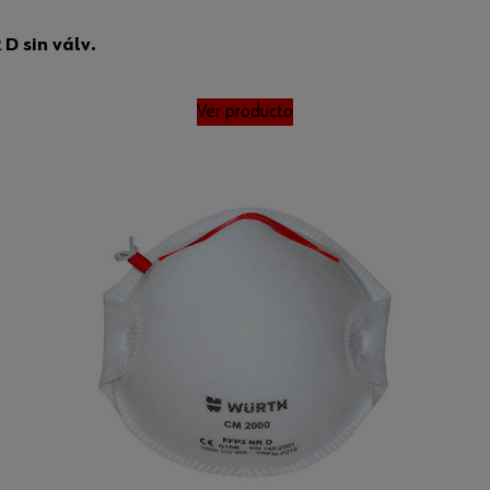
D sin válv.
Ver producto