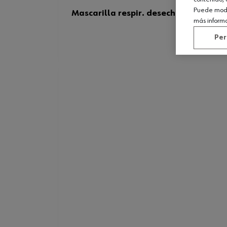
Puede modif
Mascarilla respir. desechable FFP3 
más inform
Per