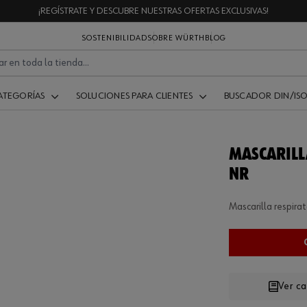
¡REGÍSTRATE Y DESCUBRE NUESTRAS OFERTAS EXCLUSIVAS!
SOSTENIBILIDAD
SOBRE WÜRTH
BLOG
ATEGORÍAS
SOLUCIONES PARA CLIENTES
BUSCADOR DIN/IS
MASCARILL
NR
Mascarilla respira
Ver c