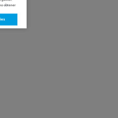
omo obtener
ies