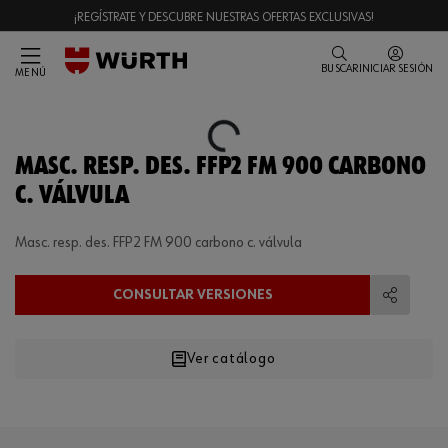
¡REGÍSTRATE Y DESCUBRE NUESTRAS OFERTAS EXCLUSIVAS!
BUSCAR
INICIAR SESIÓN
MENÚ
Loading...
MASC. RESP. DES. FFP2 FM 900 CARBONO
C. VÁLVULA
Masc. resp. des. FFP2 FM 900 carbono c. válvula
CONSULTAR VERSIONES
Compart
Ver catálogo