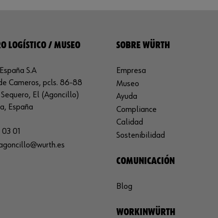
O LOGÍSTICO / MUSEO
SOBRE WÜRTH
España S.A
Empresa
de Cameros, pcls. 86-88
Museo
Sequero, El (Agoncillo)
Ayuda
ja, España
Compliance
Calidad
 03 01
Sostenibilidad
agoncillo@wurth.es
COMUNICACIÓN
Blog
WORKINWÜRTH