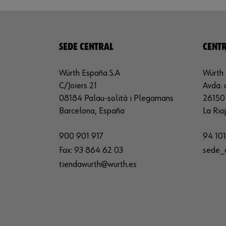
SEDE CENTRAL
CENTR
Würth España S.A
Würth 
C/Joiers 21
Avda. 
08184 Palau-solità i Plegamans
26150 
Barcelona, España
La Rio
900 901 917
94 101
Fax:
93 864 62 03
sede_
tiendawurth@wurth.es