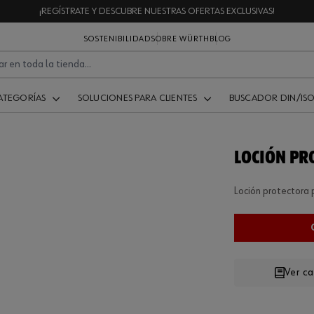
¡REGÍSTRATE Y DESCUBRE NUESTRAS OFERTAS EXCLUSIVAS!
SOSTENIBILIDAD
SOBRE WÜRTH
BLOG
ATEGORÍAS
SOLUCIONES PARA CLIENTES
BUSCADOR DIN/IS
LOCIÓN PRO
Loción protectora p
Ver c