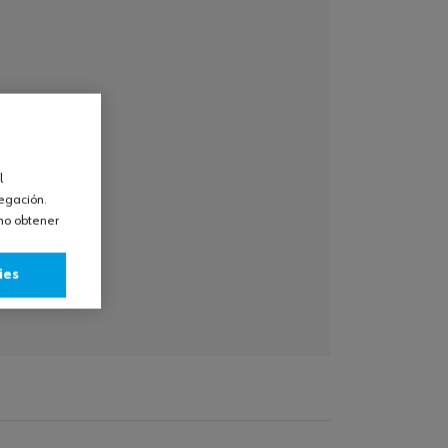
l
vegación.
omo obtener
ies