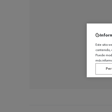
Infor
Este sitio 
contenido, 
Puede modif
más inform
Per