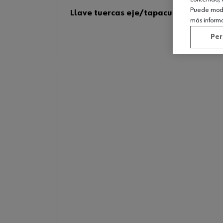
Puede modif
Llave tuercas eje/tapacubos, plan./o
más inform
Per