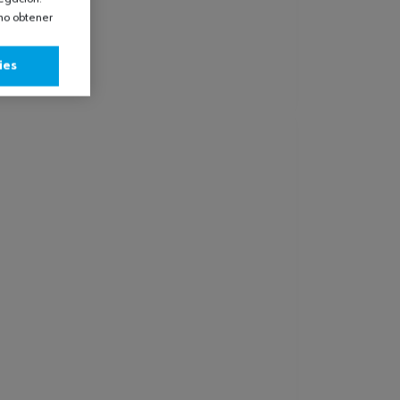
omo obtener
ies