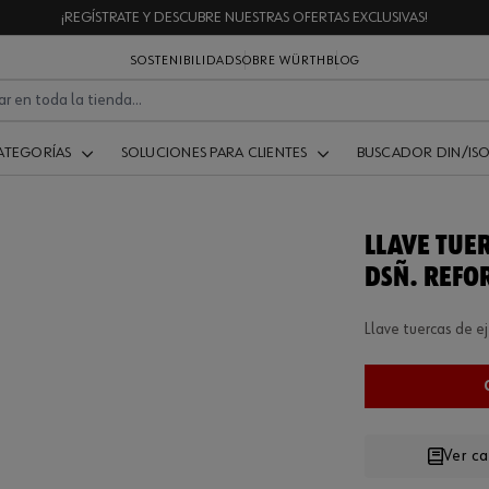
¡REGÍSTRATE Y DESCUBRE NUESTRAS OFERTAS EXCLUSIVAS!
SOSTENIBILIDAD
SOBRE WÜRTH
BLOG
ATEGORÍAS
SOLUCIONES PARA CLIENTES
BUSCADOR DIN/IS
LLAVE TUE
DSÑ. REFO
Llave tuercas de eje
.
Ver c