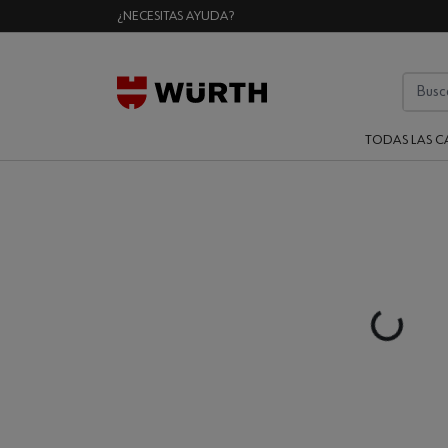
¿NECESITAS AYUDA?
TODAS LAS C
Loading..