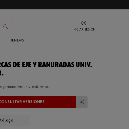
INICIAR SESIÓN
O
TIENDAS
RCAS DE EJE Y RANURADAS UNIV.
R.
 y ranuradas univ. dsñ. refor.
CONSULTAR VERSIONES
Compartir
atálogo