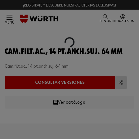
¡REGÍSTRATE Y DESCUBRE NUESTRAS OFERTAS EXCLUSIVAS!
BUSCAR
INICIAR SESIÓN
MENÚ
Loading...
CAM.FILT.AC., 14 PT.ANCH.SUJ. 64 MM
Cam.filt.ac., 14 pt.anch.suj. 64 mm
CONSULTAR VERSIONES
Compart
Ver catálogo