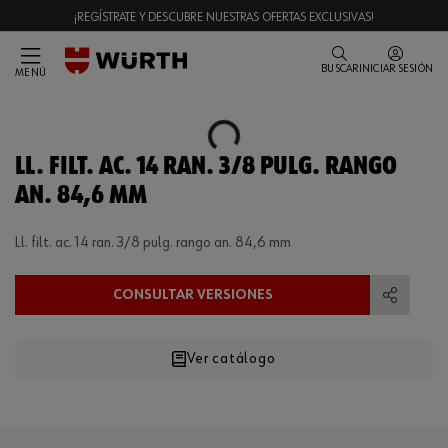
¡REGÍSTRATE Y DESCUBRE NUESTRAS OFERTAS EXCLUSIVAS!
BUSCAR
INICIAR SESIÓN
MENÚ
Loading...
LL. FILT. AC. 14 RAN. 3/8 PULG. RANGO
AN. 84,6 MM
Ll. filt. ac. 14 ran. 3/8 pulg. rango an. 84,6 mm
CONSULTAR VERSIONES
Compart
Ver catálogo