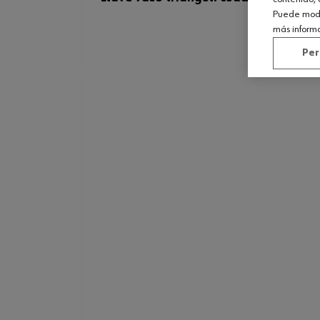
Puede modif
más inform
Per