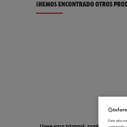
¡HEMOS ENCONTRADO OTROS PROD
Infor
Este sitio 
Llave vaso triangul. cuadradillo 8 m
contenido, 