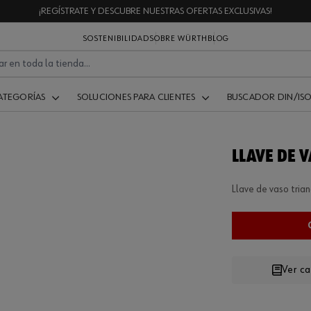
¡REGÍSTRATE Y DESCUBRE NUESTRAS OFERTAS EXCLUSIVAS!
SOSTENIBILIDAD
SOBRE WÜRTH
BLOG
ATEGORÍAS
SOLUCIONES PARA CLIENTES
BUSCADOR DIN/IS
LLAVE DE 
Llave de vaso tria
Ver c