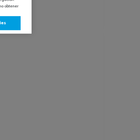
omo obtener
ies