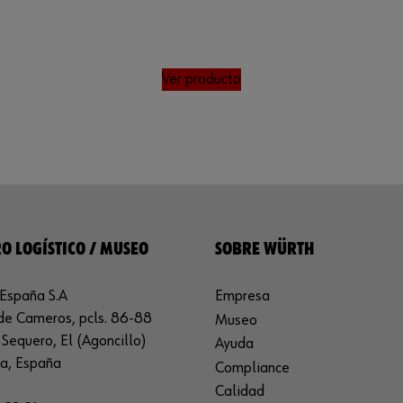
Ver producto
O LOGÍSTICO / MUSEO
SOBRE WÜRTH
España S.A
Empresa
de Cameros, pcls. 86-88
Museo
Sequero, El (Agoncillo)
Ayuda
ja, España
Compliance
Calidad