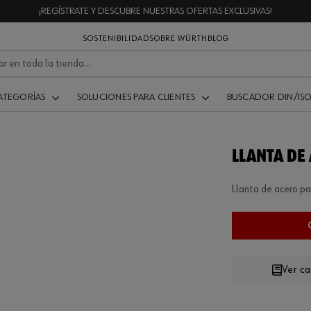
¡REGÍSTRATE Y DESCUBRE NUESTRAS OFERTAS EXCLUSIVAS!
SOSTENIBILIDAD
SOBRE WÜRTH
BLOG
ATEGORÍAS
SOLUCIONES PARA CLIENTES
BUSCADOR DIN/IS
LLANTA DE
Llanta de acero p
Ver c