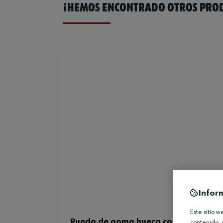
¡HEMOS ENCONTRADO OTROS PROD
Infor
Este sitio 
Rueda de goma hueca con llanta de p
contenido, 