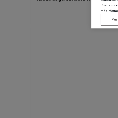
Puede modif
más inform
Per