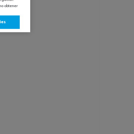
omo obtener
ies