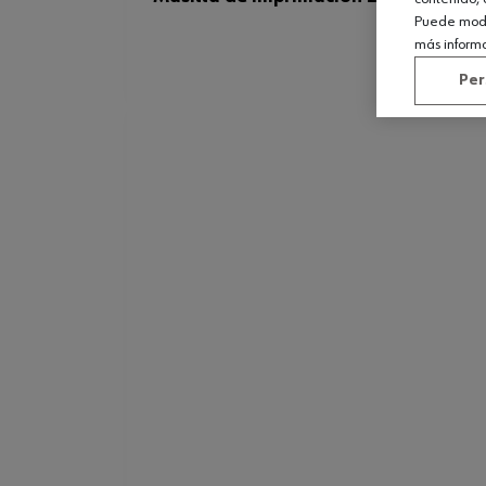
Puede modif
más inform
Per