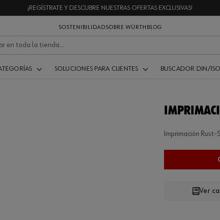
¡REGÍSTRATE Y DESCUBRE NUESTRAS OFERTAS EXCLUSIVAS!
SOSTENIBILIDAD
SOBRE WÜRTH
BLOG
ATEGORÍAS
SOLUCIONES PARA CLIENTES
BUSCADOR DIN/IS
IMPRIMACI
Imprimación Rust-
Ver c