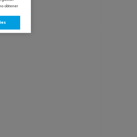
omo obtener
ies