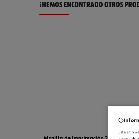
¡HEMOS ENCONTRADO OTROS PROD
Infor
Este sitio 
Masilla de imprimación 2C RAPID
contenido, 