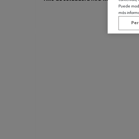
Puede modif
más inform
Per