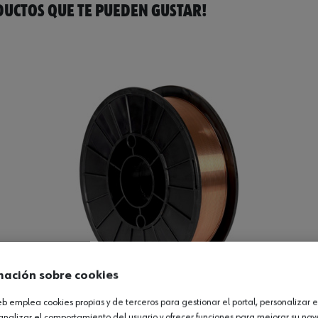
UCTOS QUE TE PUEDEN GUSTAR!
mación sobre cookies
web emplea cookies propias y de terceros para gestionar el portal, personalizar e
te sin gas
analizar el comportamiento del usuario y ofrecer funciones para mejorar su na