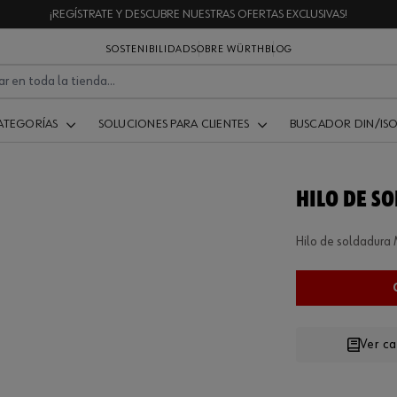
¡REGÍSTRATE Y DESCUBRE NUESTRAS OFERTAS EXCLUSIVAS!
SOSTENIBILIDAD
SOBRE WÜRTH
BLOG
ATEGORÍAS
SOLUCIONES PARA CLIENTES
BUSCADOR DIN/IS
HILO DE S
Hilo de soldadura 
Ver c