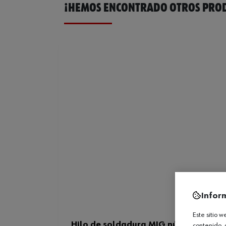
¡HEMOS ENCONTRADO OTROS PROD
Infor
Este sitio 
Hilo de soldadura MIG núcleo funden
contenido, 