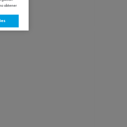
omo obtener
ies