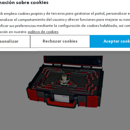
mación sobre cookies
UCTOS QUE TE PUEDEN GUSTAR!
web emplea cookies propias y de terceros para gestionar el portal, personalizar e
analizar el comportamiento del usuario y ofrecer funciones para mejorar su na
icar sus preferencias mediante la configuración de cookies habilitada, así c
ación en nuestra
política de cookies
sonalizar
Rechazar cookies
Aceptar cook