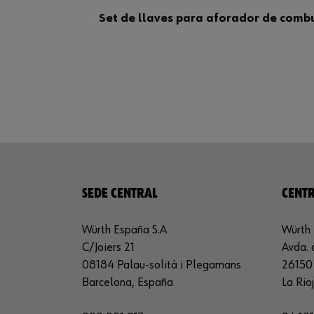
Set de llaves para aforador de combus
SEDE CENTRAL
CENTR
Würth España S.A
Würth 
C/Joiers 21
Avda. 
08184 Palau-solità i Plegamans
26150 
Barcelona, España
La Rio