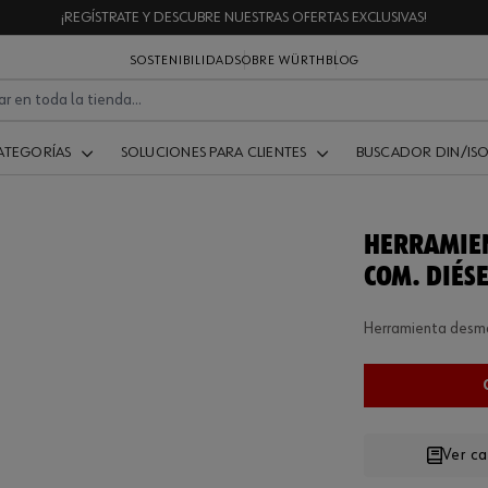
¡REGÍSTRATE Y DESCUBRE NUESTRAS OFERTAS EXCLUSIVAS!
SOSTENIBILIDAD
SOBRE WÜRTH
BLOG
ATEGORÍAS
SOLUCIONES PARA CLIENTES
BUSCADOR DIN/IS
HERRAMIEN
COM. DIÉS
Herramienta desmo
Ver c