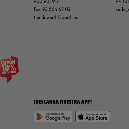
900 901 917
94 101
Fax:
93 864 62 03
sede_
tiendawurth@wurth.es
¡DESCARGA NUESTRA APP!