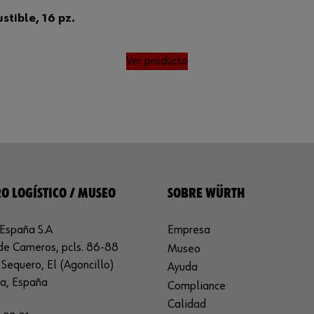
tible, 16 pz.
Ver producto
O LOGÍSTICO / MUSEO
SOBRE WÜRTH
España S.A
Empresa
de Cameros, pcls. 86-88
Museo
Sequero, El (Agoncillo)
Ayuda
ja, España
Compliance
Calidad