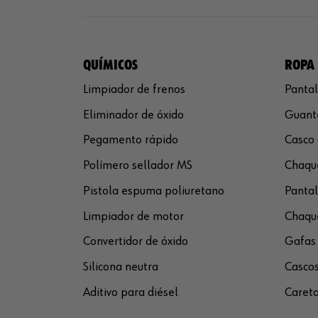
QUÍMICOS
ROPA 
Limpiador de frenos
Pantal
Eliminador de óxido
Guante
Pegamento rápido
Casco 
Polímero sellador MS
Chaque
Pistola espuma poliuretano
Pantal
Limpiador de motor
Chaque
Convertidor de óxido
Gafas 
Silicona neutra
Cascos
Aditivo para diésel
Careta