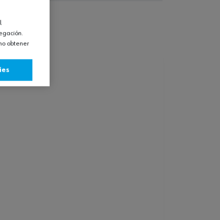
l
vegación.
omo obtener
ies