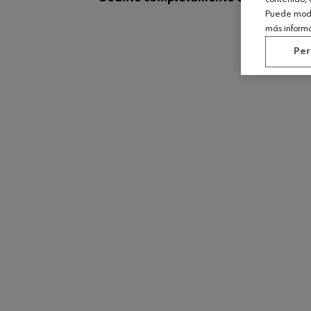
Puede modif
más inform
Per