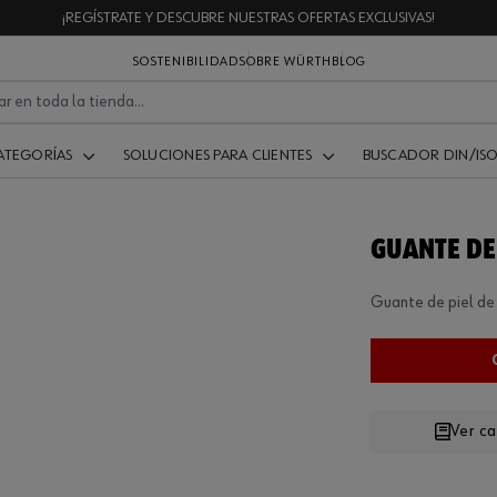
¡REGÍSTRATE Y DESCUBRE NUESTRAS OFERTAS EXCLUSIVAS!
SOSTENIBILIDAD
SOBRE WÜRTH
BLOG
ATEGORÍAS
SOLUCIONES PARA CLIENTES
BUSCADOR DIN/IS
GUANTE DE
Guante de piel de
Ver c