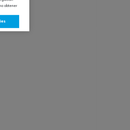
omo obtener
ies