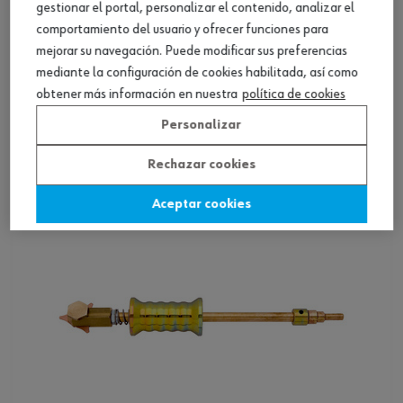
gestionar el portal, personalizar el contenido, analizar el
comportamiento del usuario y ofrecer funciones para
mejorar su navegación. Puede modificar sus preferencias
Electrodo de soldadura PinPuller con muelle
mediante la configuración de cookies habilitada, así como
obtener más información en nuestra
política de cookies
Ver producto
Personalizar
Rechazar cookies
Aceptar cookies