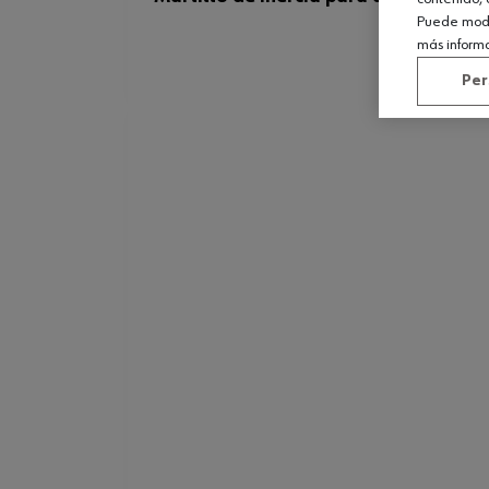
Puede modif
más inform
Per