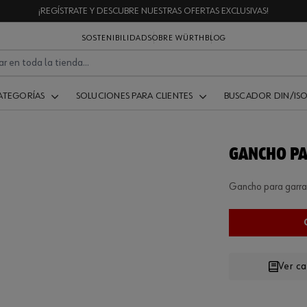
¡REGÍSTRATE Y DESCUBRE NUESTRAS OFERTAS EXCLUSIVAS!
SOSTENIBILIDAD
SOBRE WÜRTH
BLOG
ATEGORÍAS
SOLUCIONES PARA CLIENTES
BUSCADOR DIN/IS
GANCHO P
Gancho para garra
Ver c