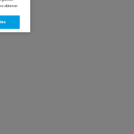
omo obtener
ies