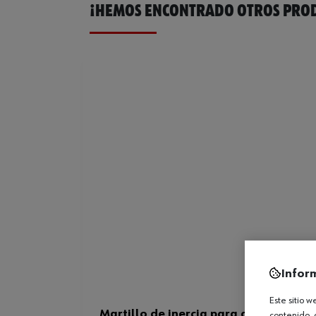
¡HEMOS ENCONTRADO OTROS PROD
Infor
Este sitio 
Martillo de inercia para desabollado
contenido, 