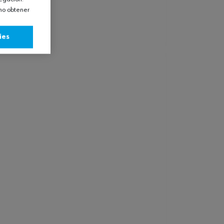
omo obtener
ies