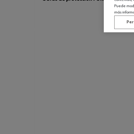
Puede modif
más inform
Per