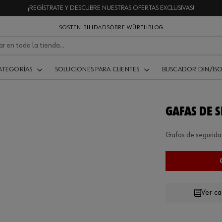
¡REGÍSTRATE Y DESCUBRE NUESTRAS OFERTAS EXCLUSIVAS!
SOSTENIBILIDAD
SOBRE WÜRTH
BLOG
ATEGORÍAS
SOLUCIONES PARA CLIENTES
BUSCADOR DIN/IS
GAFAS DE 
Gafas de segurida
Ver c