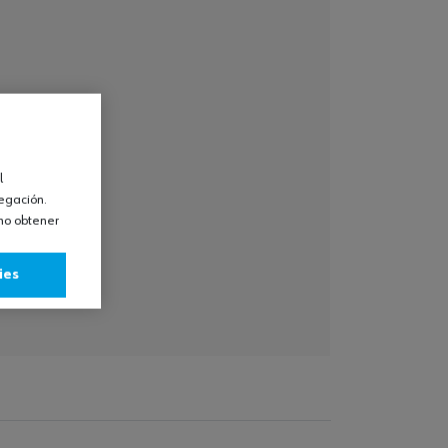
l
vegación.
omo obtener
ies