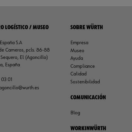
O LOGÍSTICO / MUSEO
SOBRE WÜRTH
España S.A
Empresa
de Cameros, pcls. 86-88
Museo
Sequero, El (Agoncillo)
Ayuda
ja, España
Compliance
Calidad
 03 01
Sostenibilidad
agoncillo@wurth.es
COMUNICACIÓN
Blog
WORKINWÜRTH