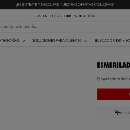
¡REGÍSTRATE Y DESCUBRE NUESTRAS OFERTAS EXCLUSIVAS!
SOSTENIBILIDAD
SOBRE WÜRTH
BLOG
ATEGORÍAS
SOLUCIONES PARA CLIENTES
BUSCADOR DIN/IS
ESMERILAD
Esmeriladora dob
Ver c