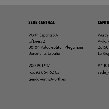
SEDE CENTRAL
CENTR
Würth España S.A
Würth 
C/Joiers 21
Avda. 
08184 Palau-solità i Plegamans
26150 
Barcelona, España
La Rio
900 901 917
94 101
Fax:
93 864 62 03
sede_
tiendawurth@wurth.es