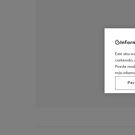
Infor
Este sitio 
contenido, 
Puede modif
más inform
Per