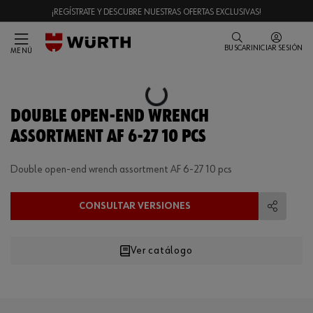
¡REGÍSTRATE Y DESCUBRE NUESTRAS OFERTAS EXCLUSIVAS!
BUSCAR
INICIAR SESIÓN
MENÚ
Loading...
DOUBLE OPEN-END WRENCH
ASSORTMENT AF 6-27 10 PCS
Double open-end wrench assortment AF 6-27 10 pcs
CONSULTAR VERSIONES
Compart
Ver catálogo