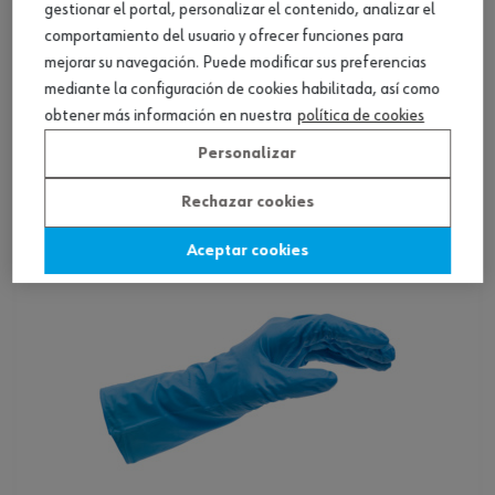
gestionar el portal, personalizar el contenido, analizar el
comportamiento del usuario y ofrecer funciones para
mejorar su navegación. Puede modificar sus preferencias
Guantes desechabl. polvo nitr. azul apto uso
mediante la configuración de cookies habilitada, así como
alim.
obtener más información en nuestra
política de cookies
Ver producto
Personalizar
Rechazar cookies
Aceptar cookies