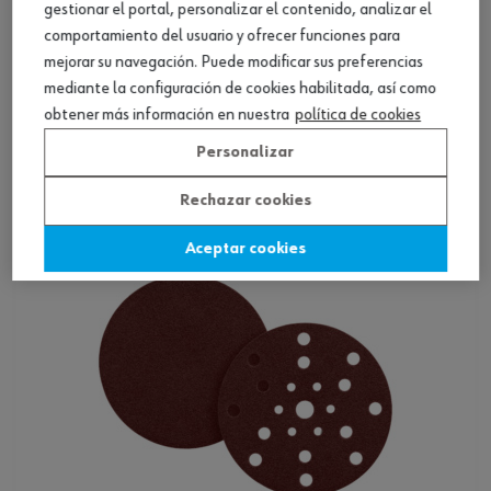
gestionar el portal, personalizar el contenido, analizar el
comportamiento del usuario y ofrecer funciones para
mejorar su navegación. Puede modificar sus preferencias
Disco abr. fino Useit Superpad, sistema lijad.
mediante la configuración de cookies habilitada, así como
SG
obtener más información en nuestra
política de cookies
Ver producto
Personalizar
Rechazar cookies
Aceptar cookies