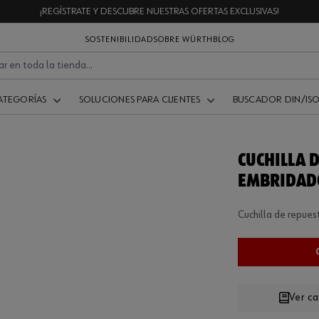
¡REGÍSTRATE Y DESCUBRE NUESTRAS OFERTAS EXCLUSIVAS!
SOSTENIBILIDAD
SOBRE WÜRTH
BLOG
ATEGORÍAS
SOLUCIONES PARA CLIENTES
BUSCADOR DIN/IS
CUCHILLA 
EMBRIDAD
Cuchilla de repue
Ver c