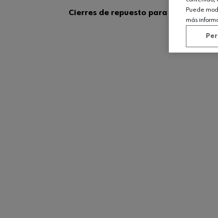
Puede modif
Cierres de repuesto para pistola brid
más inform
Per