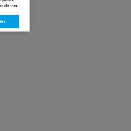
omo obtener
ies