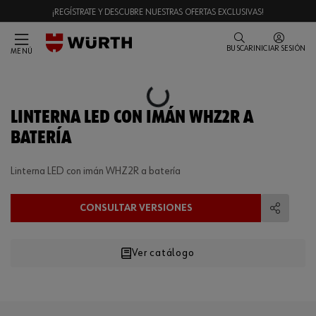
¡REGÍSTRATE Y DESCUBRE NUESTRAS OFERTAS EXCLUSIVAS!
BUSCAR
INICIAR SESIÓN
MENÚ
Loading...
LINTERNA LED CON IMÁN WHZ2R A
BATERÍA
Linterna LED con imán WHZ2R a batería
CONSULTAR VERSIONES
Compart
Ver catálogo