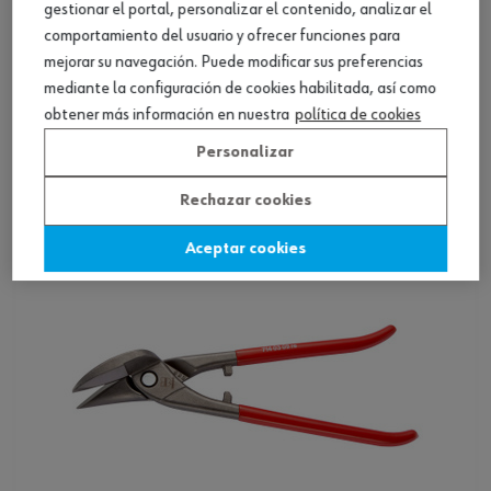
gestionar el portal, personalizar el contenido, analizar el
comportamiento del usuario y ofrecer funciones para
mejorar su navegación. Puede modificar sus preferencias
Cizalla ideal con hojas de carburo
mediante la configuración de cookies habilitada, así como
cementado
obtener más información en nuestra
política de cookies
Ver producto
Personalizar
Rechazar cookies
Aceptar cookies