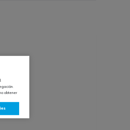
l
vegación.
omo obtener
ies