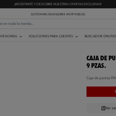
¡REGÍSTRATE Y DESCUBRE NUESTRAS OFERTAS EXCLUSIVAS!
SOSTENIBILIDAD
SOBRE WÜRTH
BLOG
ATEGORÍAS
SOLUCIONES PARA CLIENTES
BUSCADOR DIN/IS
CAJA DE PU
9 PZAS.
Caja de puntas RW 
Ver c