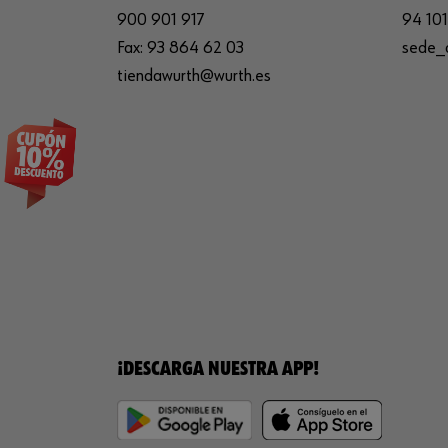
900 901 917
94 101
Fax:
93 864 62 03
sede_
tiendawurth@wurth.es
¡DESCARGA NUESTRA APP!