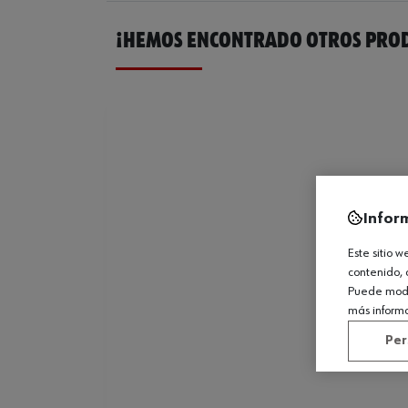
¡HEMOS ENCONTRADO OTROS PROD
Infor
Este sitio 
contenido, 
Puede modif
más inform
Per