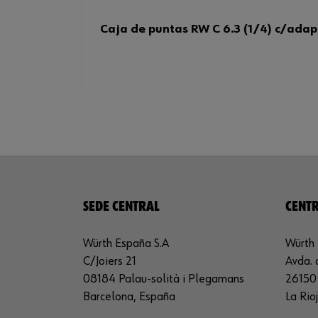
Caja de puntas RW C 6.3 (1/4) c/adapt
SEDE CENTRAL
CENTR
Würth España S.A
Würth 
C/Joiers 21
Avda. 
08184 Palau-solità i Plegamans
26150 
Barcelona, España
La Rio