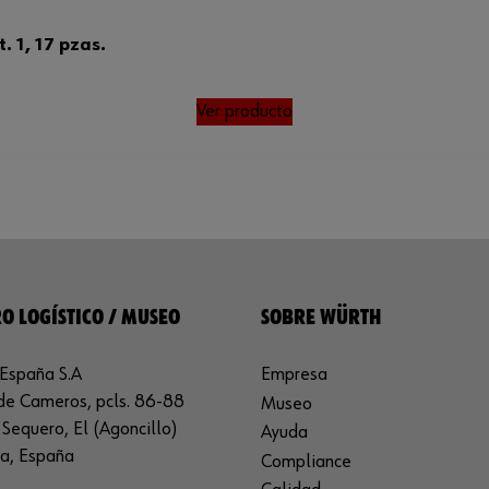
. 1, 17 pzas.
Ver producto
O LOGÍSTICO / MUSEO
SOBRE WÜRTH
España S.A
Empresa
de Cameros, pcls. 86-88
Museo
Sequero, El (Agoncillo)
Ayuda
ja, España
Compliance