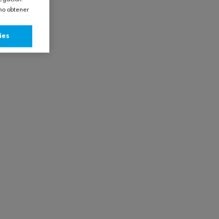
omo obtener
ies