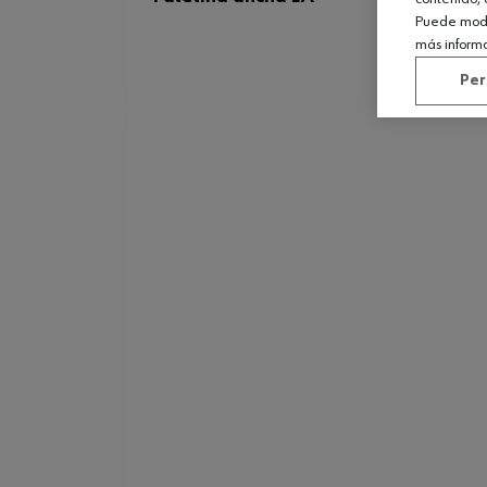
Puede modif
más inform
Per