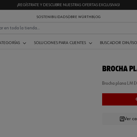
¡REGÍSTRATE Y DESCUBRE NUESTRAS OFERTAS EXCLUSIVAS!
SOSTENIBILIDAD
SOBRE WÜRTH
BLOG
ATEGORÍAS
SOLUCIONES PARA CLIENTES
BUSCADOR DIN/IS
BROCHA P
Brocha plana LM
Ver c