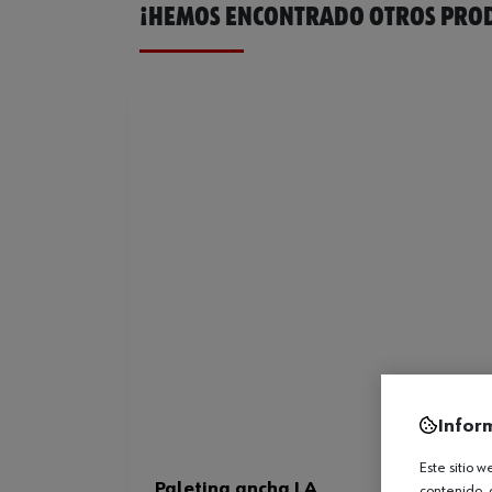
¡HEMOS ENCONTRADO OTROS PROD
Infor
Este sitio 
Paletina ancha LA
contenido, 