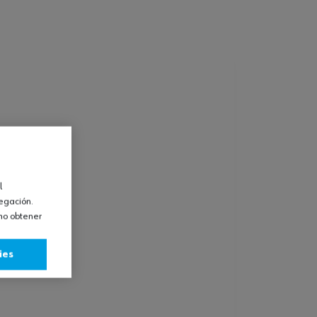
l
vegación.
omo obtener
ies