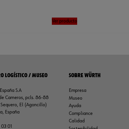
Ver producto
O LOGÍSTICO / MUSEO
SOBRE WÜRTH
España S.A
Empresa
de Cameros, pcls. 86-88
Museo
Sequero, El (Agoncillo)
Ayuda
ja, España
Compliance
Calidad
 03 01
Sostenibilidad