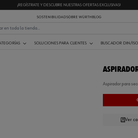
¡REGÍSTRATE Y DESCUBRE NUESTRAS OFERTAS EXCLUSIVAS!
SOSTENIBILIDAD
SOBRE WÜRTH
BLOG
ATEGORÍAS
SOLUCIONES PARA CLIENTES
BUSCADOR DIN/IS
ASPIRADOR
Aspirador para s
Ver c