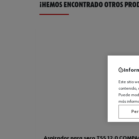
¡HEMOS ENCONTRADO OTROS PROD
Infor
Este sitio 
contenido, 
Puede modif
más inform
Per
Aspirador para seco TSS 12.0 COMP