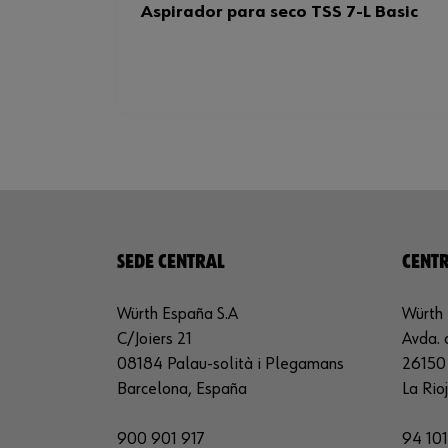
Aspirador para seco TSS 7-L Basic
SEDE CENTRAL
CENTR
Würth España S.A
Würth 
C/Joiers 21
Avda. 
08184 Palau-solità i Plegamans
26150 
Barcelona, España
La Rio
900 901 917
94 101