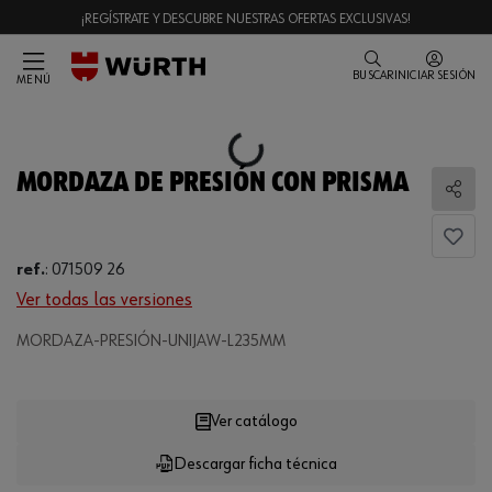
¡REGÍSTRATE Y DESCUBRE NUESTRAS OFERTAS EXCLUSIVAS!
BUSCAR
INICIAR SESIÓN
MENÚ
Loading...
MORDAZA DE PRESIÓN CON PRISMA
Comp
ref.
:
071509 26
Ver todas las versiones
MORDAZA-PRESIÓN-UNIJAW-L235MM
Loading...
Ver catálogo
Descargar ficha técnica
CANTIDAD
UE