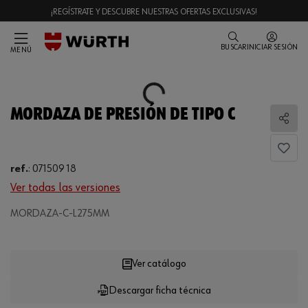
¡REGÍSTRATE Y DESCUBRE NUESTRAS OFERTAS EXCLUSIVAS!
BUSCAR
INICIAR SESIÓN
MENÚ
Loading...
MORDAZA DE PRESIÓN DE TIPO C
Comp
ref.
:
071509 18
Ver todas las versiones
Loading...
MORDAZA-C-L275MM
Ver catálogo
Descargar ficha técnica
CANTIDAD
UE