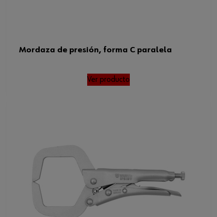
Anchura mínima/máxima de
0-98 mm
fijación
Mordaza de presión, forma C paralela
Ver producto