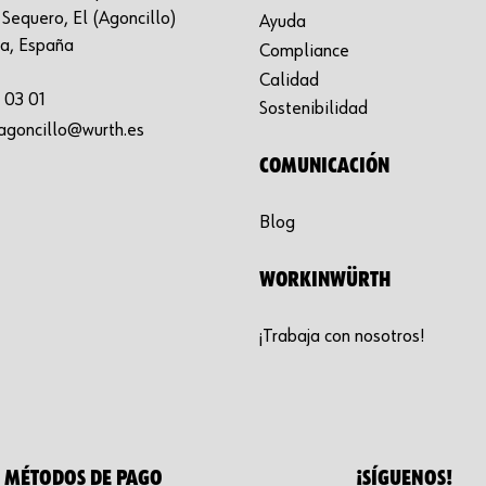
Sequero, El (Agoncillo)
Ayuda
ja, España
Compliance
Calidad
 03 01
Sostenibilidad
agoncillo@wurth.es
COMUNICACIÓN
Blog
WORKINWÜRTH
¡Trabaja con nosotros!
MÉTODOS DE PAGO
¡SÍGUENOS!