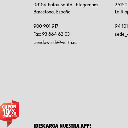
08184 Palau-solità i Plegamans
26150 
Barcelona, España
La Rio
900 901 917
94 101
Fax:
93 864 62 03
sede_
tiendawurth@wurth.es
¡DESCARGA NUESTRA APP!