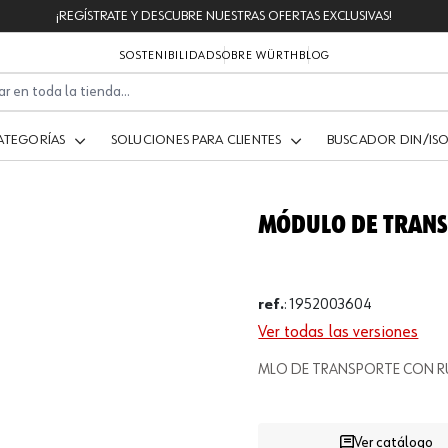
¡REGÍSTRATE Y DESCUBRE NUESTRAS OFERTAS EXCLUSIVAS!
SOSTENIBILIDAD
SOBRE WÜRTH
BLOG
ATEGORÍAS
SOLUCIONES PARA CLIENTES
BUSCADOR DIN/IS
MÓDULO DE TRANS
ref.
:
1952003604
Ver todas las versiones
.
MLO DE TRANSPORTE CON 
Ver catálogo