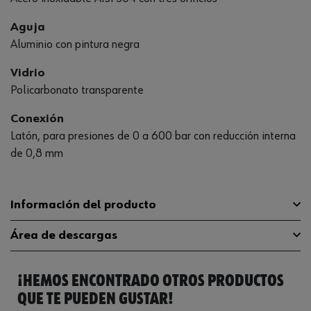
Aguja
Aluminio con pintura negra
Vidrio
Policarbonato transparente
Conexión
Latón, para presiones de 0 a 600 bar con reducción interna
de 0,8 mm
Información del producto
Área de descargas
Conexión del manómetro
G 1/4 inch
¡HEMOS ENCONTRADO OTROS PRODUCTOS
Material
Acero, inoxidable
Catálogo General
0866177537
QUE TE PUEDEN GUSTAR!
Rango de medición de presión
Ficha Técnica
98470753.pdf
0 bar