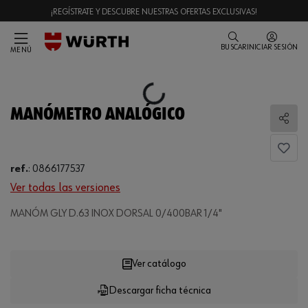
¡REGÍSTRATE Y DESCUBRE NUESTRAS OFERTAS EXCLUSIVAS!
BUSCAR
INICIAR SESIÓN
MENÚ
Loading...
MANÓMETRO ANALÓGICO
Comp
ref.
:
0866177537
Ver todas las versiones
MANÓM GLY D.63 INOX DORSAL 0/400BAR 1/4"
Loading...
Ver catálogo
Descargar ficha técnica
CANTIDAD
UE