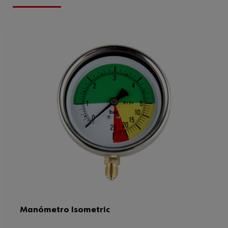
mínimo
Ficha Técnica
98470754.pdf
Diseño
Axial
Diámetro del manómetro
63 mm
Rango de medición máximo de la
400 bar
presión
Peso del producto (por artículo)
210.000 g
Rango de medición
0-400 bar
mínimo/máximo de la presión
Manómetro Isometric