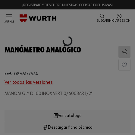
¡REGÍSTRATE Y DESCUBRE NUESTRAS OFERTAS EXCLUSIVAS!
BUSCAR
INICIAR SESIÓN
MENÚ
Loading...
MANÓMETRO ANALÓGICO
Comp
ref.
:
0866177574
Ver todas las versiones
MANÓM GLY D.100 INOX VERT 0/600BAR 1/2"
Loading...
Ver catálogo
Descargar ficha técnica
CANTIDAD
UE