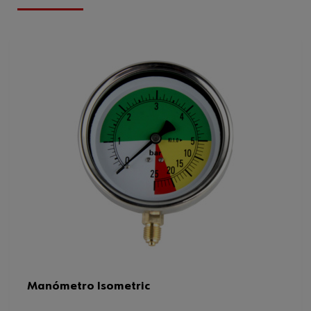
mínimo
Ficha Técnica
98470754.pdf
Diseño
Radial
Diámetro del manómetro
100 mm
Rango de medición máximo de la
600 bar
presión
Peso del producto (por artículo)
250.000 g
Rango de medición
0-600 bar
mínimo/máximo de la presión
Manómetro Isometric