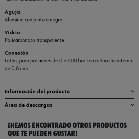
Aguja
Aluminio con pintura negra
Vidrio
Policarbonato transparente
Conexión
Latón, para presiones de 0 a 600 bar con reducción interna
de 0,8 mm
Información del producto
Área de descargas
Conexión del manómetro
G 1/2 inch
¡HEMOS ENCONTRADO OTROS PRODUCTOS
Material
Acero, inoxidable
Catálogo General
0866177574
QUE TE PUEDEN GUSTAR!
Rango de medición de presión
Ficha Técnica
98470753.pdf
0 bar