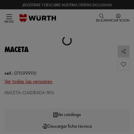
¡REGÍSTRATE Y DESCUBRE NUESTRAS OFERTAS EXCLUSIVAS!
BUSCAR
INICIAR SESIÓN
MENÚ
Loading...
MACETA
Comp
ref.
:
0715999110
Ver todas las versiones
MACETA-CUADRADA-1KG
Loading...
Ver catálogo
Descargar ficha técnica
CANTIDAD
UE