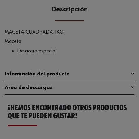
Descripción
MACETA-CUADRADA-1KG
Maceta
De acero especial
Información del producto
Área de descargas
Peso del martillo
1000 g
¡HEMOS ENCONTRADO OTROS PRODUCTOS
Material
ST
Catálogo General
0715999110
QUE TE PUEDEN GUSTAR!
Material de la empuñadura larga
Fibra de vidrio
Ficha Técnica
32408853.pdf
Código del sistema armonizado
82052000000