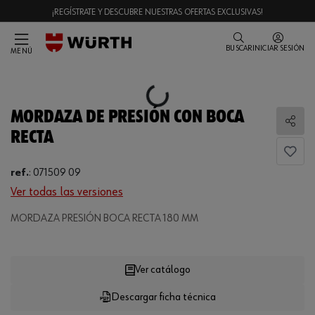
¡REGÍSTRATE Y DESCUBRE NUESTRAS OFERTAS EXCLUSIVAS!
BUSCAR
INICIAR SESIÓN
MENÚ
Loading...
MORDAZA DE PRESIÓN CON BOCA
Comp
RECTA
ref.
:
071509 09
Ver todas las versiones
MORDAZA PRESIÓN BOCA RECTA 180 MM
Loading...
Ver catálogo
Descargar ficha técnica
CANTIDAD
UE