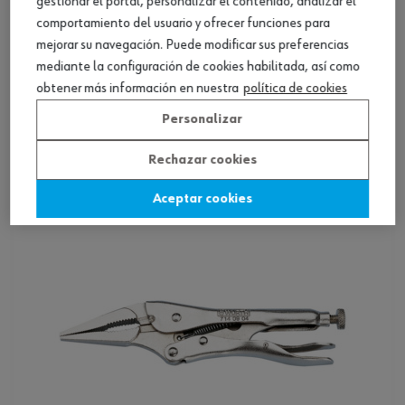
gestionar el portal, personalizar el contenido, analizar el
comportamiento del usuario y ofrecer funciones para
mejorar su navegación. Puede modificar sus preferencias
mediante la configuración de cookies habilitada, así como
Mordaza de presión ZEBRA con boca recta
obtener más información en nuestra
política de cookies
Personalizar
Ver producto
Rechazar cookies
Aceptar cookies