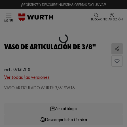
¡REGÍSTRATE Y DESCUBRE NUESTRAS OFERTAS EXCLUSIVAS!
BUSCAR
INICIAR SESIÓN
MENÚ
Loading...
VASO DE ARTICULACIÓN DE 3/8"
Comp
ref.
:
071312118
Ver todas las versiones
VASO ARTICULADO WURTH 3/8" SW 18
Loading...
Ver catálogo
Descargar ficha técnica
CANTIDAD
UE