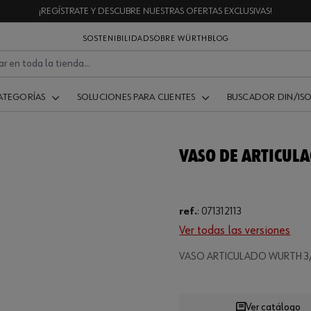
¡REGÍSTRATE Y DESCUBRE NUESTRAS OFERTAS EXCLUSIVAS!
SOSTENIBILIDAD
SOBRE WÜRTH
BLOG
ATEGORÍAS
SOLUCIONES PARA CLIENTES
BUSCADOR DIN/IS
VASO DE ARTICULA
ref.
:
071312113
Ver todas las versiones
Loading...
VASO ARTICULADO WURTH 3/
Ver catálogo