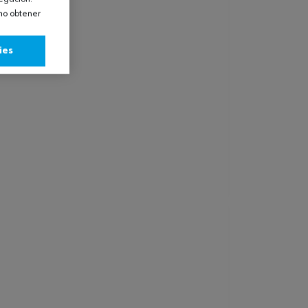
omo obtener
ies