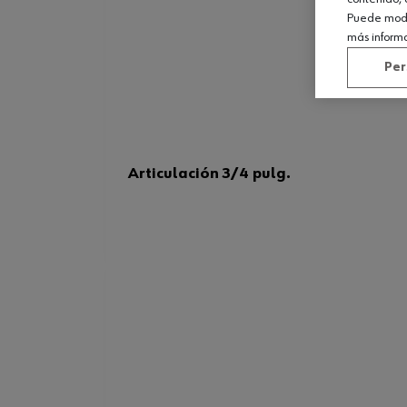
Puede modif
más inform
Per
Articulación 3/4 pulg.