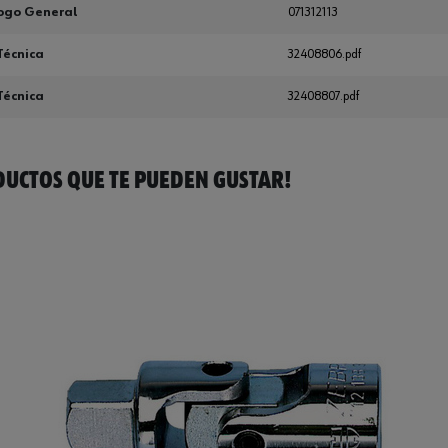
ogo General
071312113
Técnica
32408806.pdf
Técnica
32408807.pdf
UCTOS QUE TE PUEDEN GUSTAR!