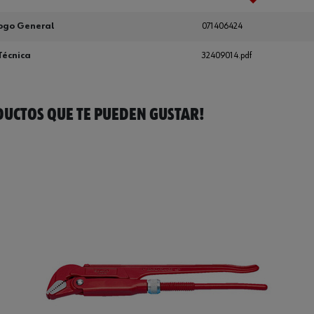
ogo General
071406424
Técnica
32409014.pdf
UCTOS QUE TE PUEDEN GUSTAR!