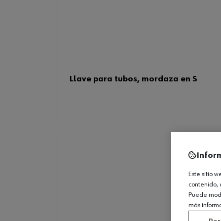
Llave para tubos, mordaza en S
Infor
Este sitio 
contenido, 
Puede modif
más inform