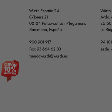
Würth España S.A
Würth 
C/Joiers 21
Avda. 
08184 Palau-solità i Plegamans
26150 
Barcelona, España
La Rio
900 901 917
94 101
Fax:
93 864 62 03
sede_
tiendawurth@wurth.es