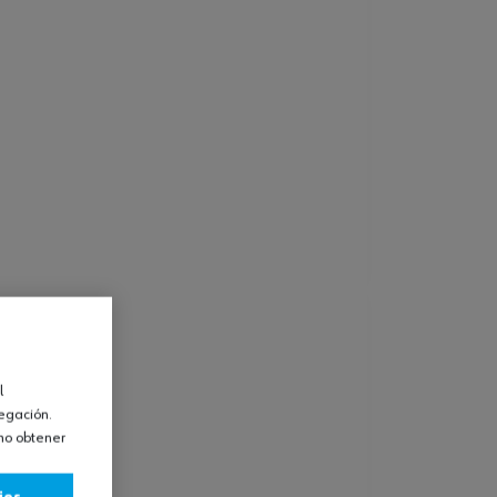
l
vegación.
omo obtener