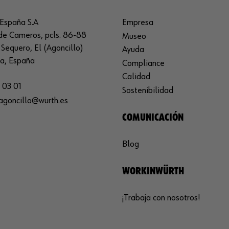
España S.A
Empresa
de Cameros, pcls. 86-88
Museo
Sequero, El (Agoncillo)
Ayuda
ja, España
Compliance
Calidad
 03 01
Sostenibilidad
agoncillo@wurth.es
COMUNICACIÓN
Blog
WORKINWÜRTH
¡Trabaja con nosotros!