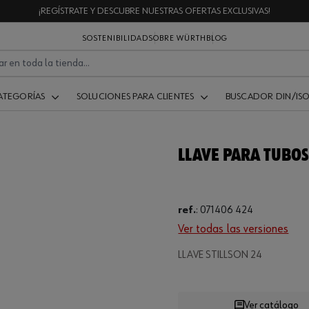
¡REGÍSTRATE Y DESCUBRE NUESTRAS OFERTAS EXCLUSIVAS!
SOSTENIBILIDAD
SOBRE WÜRTH
BLOG
ATEGORÍAS
SOLUCIONES PARA CLIENTES
BUSCADOR DIN/IS
LLAVE PARA TUBO
ref.
:
071406 424
Ver todas las versiones
Loading...
LLAVE STILLSON 24
Ver catálogo