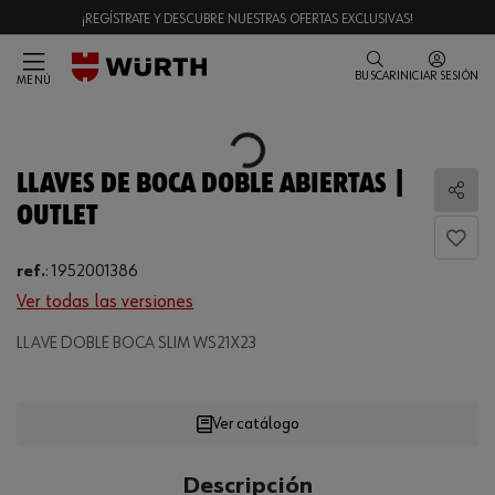
¡REGÍSTRATE Y DESCUBRE NUESTRAS OFERTAS EXCLUSIVAS!
BUSCAR
INICIAR SESIÓN
MENÚ
Loading...
LLAVES DE BOCA DOBLE ABIERTAS |
Comp
OUTLET
ref.
:
1952001386
Ver todas las versiones
Loading...
LLAVE DOBLE BOCA SLIM WS21X23
Ver catálogo
CANTIDAD
Descripción
UE