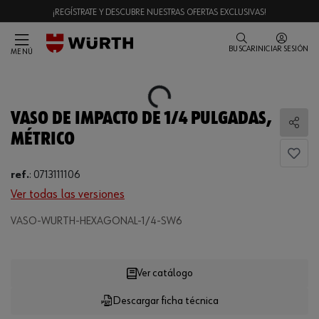
¡REGÍSTRATE Y DESCUBRE NUESTRAS OFERTAS EXCLUSIVAS!
BUSCAR
INICIAR SESIÓN
MENÚ
Loading...
VASO DE IMPACTO DE 1/4 PULGADAS,
Comp
MÉTRICO
ref.
:
0713111106
Ver todas las versiones
VASO-WURTH-HEXAGONAL-1/4-SW6
Loading...
Ver catálogo
Descargar ficha técnica
CANTIDAD
UE