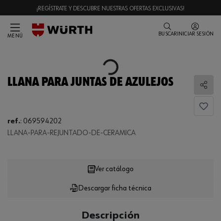
¡REGÍSTRATE Y DESCUBRE NUESTRAS OFERTAS EXCLUSIVAS!
BUSCAR
INICIAR SESIÓN
MENÚ
Loading...
LLANA PARA JUNTAS DE AZULEJOS
Comp
ref.
:
069594202
LLANA-PARA-REJUNTADO-DE-CERAMICA
Loading...
Ver catálogo
Descargar ficha técnica
CANTIDAD
UE
Descripción