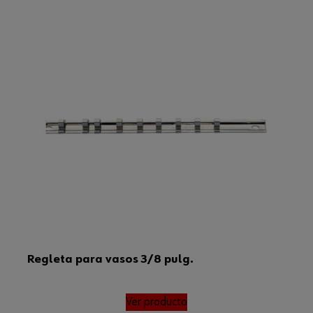
Superficie
VCR
Longitud
430 mm
Anchura
20 mm
Código del sistema armonizado
73269098900
Peso del producto (por artículo)
89.000 g
Regleta para vasos 3/8 pulg.
Ver producto