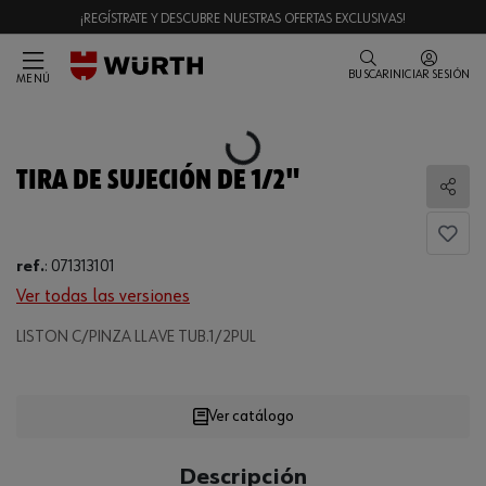
¡REGÍSTRATE Y DESCUBRE NUESTRAS OFERTAS EXCLUSIVAS!
BUSCAR
INICIAR SESIÓN
MENÚ
Loading...
TIRA DE SUJECIÓN DE 1/2"
Comp
ref.
:
071313101
Ver todas las versiones
LISTON C/PINZA LLAVE TUB.1/2PUL
Loading...
Ver catálogo
CANTIDAD
Descripción
UE