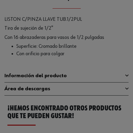
LISTON C/PINZA LLAVE TUB.1/2PUL
Tira de sujeción de 1/2"
Con 16 abrazaderas para vasos de 1/2 pulgadas
Superficie: Cromado brillante
Con orificio para colgar
Información del producto
Área de descargas
Distancia entre el centro del
13 mm
orificio y el borde
¡HEMOS ENCONTRADO OTROS PRODUCTOS
Catálogo General
071313101
Distancia entre orificios
407 mm
QUE TE PUEDEN GUSTAR!
Material
ST