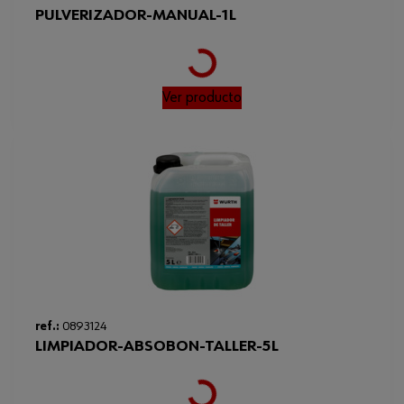
24 mes / a 20°C
producción/condiciones
PULVERIZADOR-MANUAL-1L
Loading...
Ver producto
ref.:
0893124
LIMPIADOR-ABSOBON-TALLER-5L