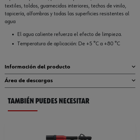
textiles, toldos, guarnecidos interiores, techos de vinilo,
tapicería, alfombras y todas las superficies resistentes al
agua
El agua caliente refuerza el efecto de limpieza.
Temperatura de aplicación: De +5 °C a +80 °C
Información del producto
Área de descargas
Olor/fragancia
Limón
TAMBIÉN PUEDES NECESITAR
Libre de fosfato
Sí
Catálogo General
0893125005
Condiciones de densidad
a 20°C
Ficha Técnica
32405869.pdf
Color
Naranja
Hoja de datos de seguridad
05193849.PDF
Vida útil desde la producción
24 mes