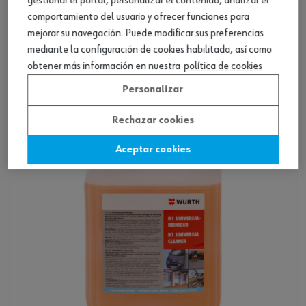
gestionar el portal, personalizar el contenido, analizar el
comportamiento del usuario y ofrecer funciones para
mejorar su navegación. Puede modificar sus preferencias
Self-drying bodywork cleaner WNC 31
mediante la configuración de cookies habilitada, así como
obtener más información en nuestra
política de cookies
Ver producto
Personalizar
Rechazar cookies
Aceptar cookies