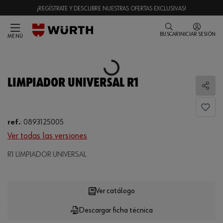
¡REGÍSTRATE Y DESCUBRE NUESTRAS OFERTAS EXCLUSIVAS!
BUSCAR
INICIAR SESIÓN
MENÚ
Loading...
LIMPIADOR UNIVERSAL R1
Comp
ref.
:
0893125005
Ver todas las versiones
R1 LIMPIADOR UNIVERSAL
Loading...
Ver catálogo
Descargar ficha técnica
CANTIDAD
UE