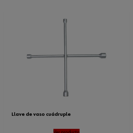
17 x 19 x 13/16 pulgadas x
Ancho de llave
22 mm
Par máximo
500 Nm
Código del sistema armonizado
82042000000
Peso del producto (por artículo)
1304.000 g
Llave de vaso cuádruple
Ver producto