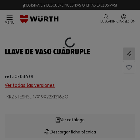
¡REGÍSTRATE Y DESCUBRE NUESTRAS OFERTAS EXCLUSIVAS!
BUSCAR
INICIAR SESIÓN
MENÚ
Loading...
LLAVE DE VASO CUÁDRUPLE
Comp
ref.
:
071516 01
Ver todas las versiones
-KRZSTESHSL-17X19X22X1316ZO
Loading...
Ver catálogo
Descargar ficha técnica
CANTIDAD
UE