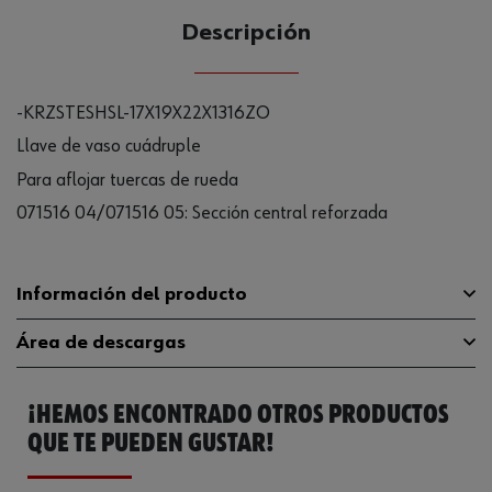
Descripción
-KRZSTESHSL-17X19X22X1316ZO
Llave de vaso cuádruple
Para aflojar tuercas de rueda
071516 04/071516 05: Sección central reforzada
Información del producto
Área de descargas
Tipo de vehículo
Turismo
¡HEMOS ENCONTRADO OTROS PRODUCTOS
Material
CR-V-ST
Catálogo General
07151601
QUE TE PUEDEN GUSTAR!
Longitud
380 mm
Ficha Técnica
32408840.pdf