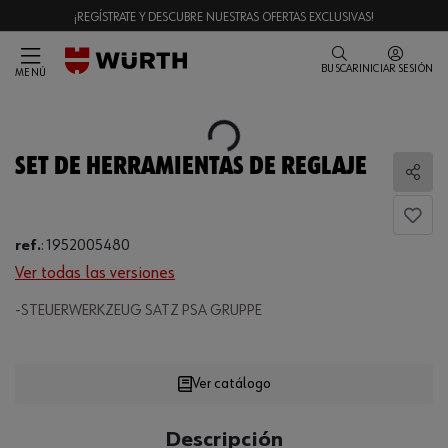
¡REGÍSTRATE Y DESCUBRE NUESTRAS OFERTAS EXCLUSIVAS!
BUSCAR
INICIAR SESIÓN
MENÚ
Loading...
SET DE HERRAMIENTAS DE REGLAJE
Comp
ref.
:
1952005480
Ver todas las versiones
-STEUERWERKZEUG SATZ PSA GRUPPE
Loading...
Ver catálogo
CANTIDAD
Descripción
UE