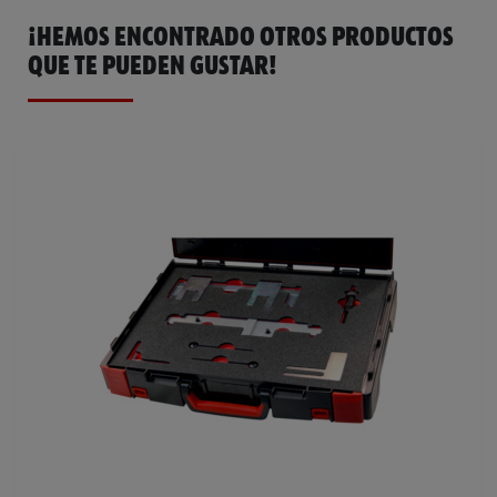
¡HEMOS ENCONTRADO OTROS PRODUCTOS
Anchura
300 mm
Catálogo General
1952005480
QUE TE PUEDEN GUSTAR!
Peso del producto (por artículo)
2400.000 g
Altura
103 mm