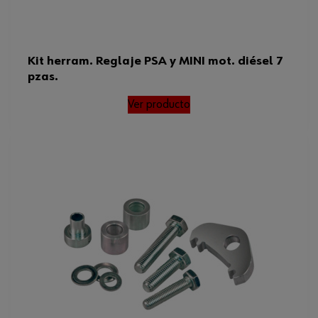
Kit herram. Reglaje PSA y MINI mot. diésel 7
pzas.
Ver producto